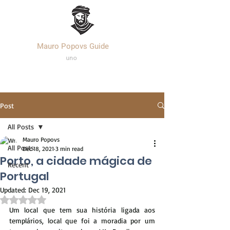
Mauro Popovs Guide
Templa
r.
uno
Post
All Posts
Mauro Popovs
All Posts
Dec 18, 2021
3 min read
Porto, a cidade mágica de
Recent
Portugal
Updated:
Dec 19, 2021
Rated NaN out of 5 stars.
Um local que tem sua história ligada aos 
templários, local que foi a moradia por um 