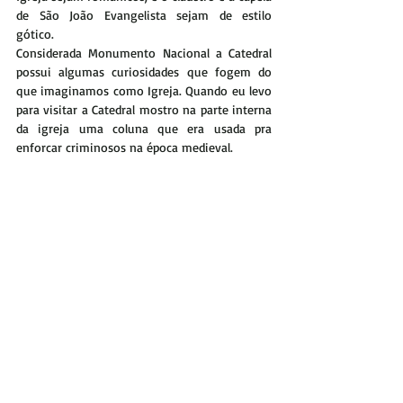
de São João Evangelista sejam de estilo 
gótico.
Considerada Monumento Nacional a Catedral 
possui algumas curiosidades que fogem do 
que imaginamos como Igreja. Quando eu levo 
para visitar a Catedral mostro na parte interna 
da igreja uma coluna que era usada pra 
enforcar criminosos na época medieval.
Será preciso dedicar um tempo para poder 
admirar a arte religiosa deste lugar, em visita 
guiada será possível visitar a casa do Cabido, 
onde fica exposto o tesouro da Catedral. Uma 