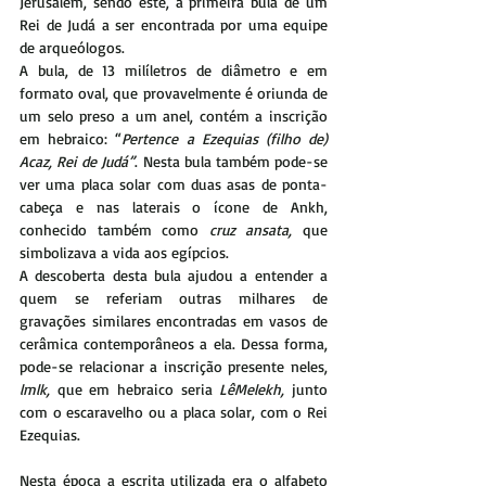
Jerusalém, sendo este, a primeira bula de um 
Rei de Judá a ser encontrada por uma equipe 
de arqueólogos.
A bula, de 13 milíletros de diâmetro e em 
formato oval, que provavelmente é oriunda de 
um selo preso a um anel, contém a inscrição 
em hebraico: “
Pertence a Ezequias (filho de) 
Acaz, Rei de Judá”
. Nesta bula também pode-se 
ver uma placa solar com duas asas de ponta-
cabeça e nas laterais o ícone de Ankh, 
conhecido também como 
cruz ansata,
 que 
simbolizava a vida aos egípcios.
A descoberta desta bula ajudou a entender a 
quem se referiam outras milhares de 
gravações similares encontradas em vasos de 
cerâmica contemporâneos a ela. Dessa forma, 
pode-se relacionar a inscrição presente neles, 
lmlk, 
que em hebraico seria 
LêMelekh,
 junto 
com o escaravelho ou a placa solar, com o Rei 
Ezequias.
Nesta época a escrita utilizada era o alfabeto 