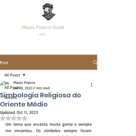
Mauro Popovs Guide
Templa
r.
uno
Post
All Posts
Mauro Popovs
All Posts
Jan 10, 2022
2 min read
Simbologia Religiosa do
Recent
Oriente Médio
Updated:
Oct 11, 2023
Rated NaN out of 5 stars.
Um tema que encanta muita gente e sempre 
me encantou. Os símbolos sempre foram 