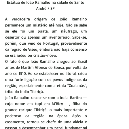
Estátua de João Ramalho na cidade de Santo 
André / SP 
A verdadeira origem de João Ramalho 
permanece um mistério até hoje. Não se sabe 
se ele foi um pirata, um náufrago, um 
desertor ou apenas um aventureiro. Sabe-se, 
porém, que veio de Portugal, provavelmente 
da região de Viseu, embora não haja consenso 
se era judeu ou cristão-novo.
O fato é que João Ramalho chegou ao Brasil 
antes de Martim Afonso de Sousa, por volta do 
ano de 1510. Ao se estabelecer no litoral, criou 
uma forte ligação com os povos indígenas da 
região, especialmente com a etnia "Guaianás", 
tribo do índio Tibiriçá. 
João Ramalho casou-se com a índia Bartira — 
cujo nome em tupi era M’Bicy —, filha do 
grande cacique Tibiriçá, o mais importante e 
poderoso da região na época. Após o 
casamento, tornou-se chefe de uma aldeia e 
passou a desempenhar um papel fundamental 