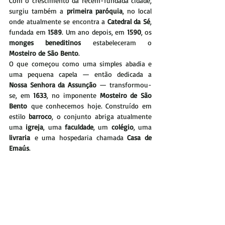
Com o crescimento da recém-fundada cidade, 
surgiu também a 
primeira paróquia
, no local 
onde atualmente se encontra a 
Catedral da Sé
, 
fundada em 
1589
. Um ano depois, em 
1590
, os 
monges beneditinos
 estabeleceram o 
Mosteiro de São Bento
.
O que começou como uma simples abadia e 
uma pequena capela — então dedicada a 
Nossa Senhora da Assunção
 — transformou-
se, em 
1633
, no imponente 
Mosteiro de São 
Bento
 que conhecemos hoje. Construído em 
estilo 
barroco
, o conjunto abriga atualmente 
uma 
igreja
, uma 
faculdade
, um 
colégio
, uma 
livraria
 e uma hospedaria chamada 
Casa de 
Emaús
.