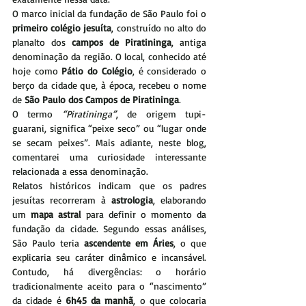
O marco inicial da fundação de São Paulo foi o 
primeiro colégio jesuíta
, construído no alto do 
planalto dos 
campos de Piratininga
, antiga 
denominação da região. O local, conhecido até 
hoje como 
Pátio do Colégio
, é considerado o 
berço da cidade que, à época, recebeu o nome 
de 
São Paulo dos Campos de Piratininga
.
O termo 
“Piratininga”
, de origem tupi-
guarani, significa “peixe seco” ou “lugar onde 
se secam peixes”. Mais adiante, neste blog, 
comentarei uma curiosidade interessante 
relacionada a essa denominação.
Relatos históricos indicam que os padres 
jesuítas recorreram à 
astrologia
, elaborando 
um 
mapa astral
 para definir o momento da 
fundação da cidade. Segundo essas análises, 
São Paulo teria 
ascendente em Áries
, o que 
explicaria seu caráter dinâmico e incansável. 
Contudo, há divergências: o horário 
tradicionalmente aceito para o “nascimento” 
da cidade é 
6h45 da manhã
, o que colocaria 