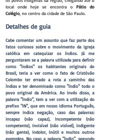
os povos indígenas da região, chegando até o 
local onde hoje se encontra o 
Pátio do 
Colégio
, no centro da cidade de São Paulo.
Detalhes de guia
Cabe comentar um assunto que faz parte dos 
fatos curiosos sobre o movimento da igreja 
católica em catequizar os índios. Já me 
perguntaram se a palavra utilizada para definir 
como "índios" os habitantes originais do 
Brasil, teria a ver como o fato de Cristóvão 
Colombo ter errado a rota a caminho das 
índias e ter denominado como "índio" todo o 
povo original da América. Ao invés disso, a 
palavra "índio", tem a ver com a utilização do 
prefixo "IN", que em nosso idioma Português, 
sempre indica negação, caso das palavras: 
incapaz (não capaz), incompetente (não 
competente), invisível (não visível), indigente 
(não gente), indolor, inútil e muitos outros 
exemplos. No caso a palavra "índio", segundo 