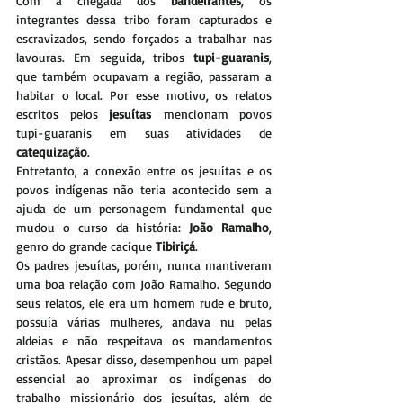
Com a chegada dos 
bandeirantes
, os 
integrantes dessa tribo foram capturados e 
escravizados, sendo forçados a trabalhar nas 
lavouras. Em seguida, tribos 
tupi-guaranis
, 
que também ocupavam a região, passaram a 
habitar o local. Por esse motivo, os relatos 
escritos pelos 
jesuítas
 mencionam povos 
tupi-guaranis em suas atividades de 
catequização
.
Entretanto, a conexão entre os jesuítas e os 
povos indígenas não teria acontecido sem a 
ajuda de um personagem fundamental que 
mudou o curso da história: 
João Ramalho
, 
genro do grande cacique 
Tibiriçá
.
Os padres jesuítas, porém, nunca mantiveram 
uma boa relação com João Ramalho. Segundo 
seus relatos, ele era um homem rude e bruto, 
possuía várias mulheres, andava nu pelas 
aldeias e não respeitava os mandamentos 
cristãos. Apesar disso, desempenhou um papel 
essencial ao aproximar os indígenas do 
trabalho missionário dos jesuítas, além de 