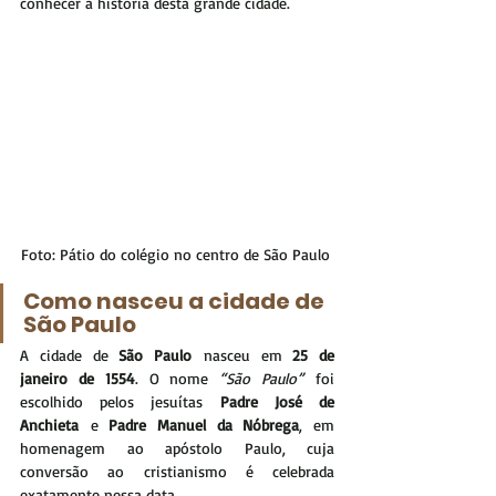
conhecer a história desta grande cidade. 
Foto: Pátio do colégio no centro de São Paulo 
Como nasceu a cidade de 
São Paulo 
A cidade de 
São Paulo
 nasceu em 
25 de 
janeiro de 1554
. O nome 
“São Paulo”
 foi 
escolhido pelos jesuítas 
Padre José de 
Anchieta
 e 
Padre Manuel da Nóbrega
, em 
homenagem ao apóstolo Paulo, cuja 
conversão ao cristianismo é celebrada 
exatamente nessa data.