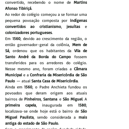
convertido, recebendo o nome de 
Martins 
Afonso Tibiriçá
.
Ao redor do colégio começou a se formar uma 
pequena povoação composta por 
indígenas 
convertidos ao cristianismo
, 
jesuítas
 e 
colonizadores portugueses
.
Em 
1560
, devido ao crescimento da região, o 
então governador-geral da colônia, 
Mem de 
Sá
, ordenou que os habitantes da 
Vila de 
Santo André da Borda do Campo
 fossem 
transferidos para os arredores do colégio. 
Nesse mesmo ano, foram criadas a 
Câmara 
Municipal
 e a 
Confraria da Misericórdia de São 
Paulo
 — atual 
Santa Casa de Misericórdia
.
Ainda em 
1560
, o Padre Anchieta fundou os 
povoados que deram origem aos atuais 
bairros de 
Pinheiros
, 
Santana
 e 
São Miguel
. A 
primeira capela
, inaugurada em 
1580
, 
localizava-se onde hoje está o bairro de 
São 
Miguel Paulista
, sendo considerada a 
mais 
antiga do estado de São Paulo
.