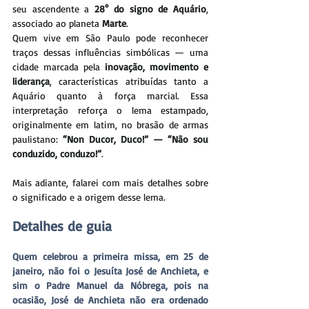
seu ascendente a 
28° do signo de Aquário
, 
associado ao planeta 
Marte
.
Quem vive em São Paulo pode reconhecer 
traços dessas influências simbólicas — uma 
cidade marcada pela 
inovação, movimento e 
liderança
, características atribuídas tanto a 
Aquário quanto à força marcial. Essa 
interpretação reforça o lema estampado, 
originalmente em latim, no brasão de armas 
paulistano: 
“Non Ducor, Duco!” — “Não sou 
conduzido, conduzo!”
.
Mais adiante, falarei com mais detalhes sobre 
o significado e a origem desse lema.
Detalhes de guia
Quem celebrou a primeira missa, em 25 de 
janeiro, não foi o Jesuíta José de Anchieta, e 
sim o Padre Manuel da Nóbrega, pois na 
ocasião, José de Anchieta não era ordenado 