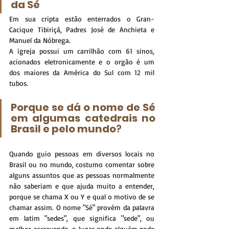
da Sé
Em sua cripta estão enterrados o Gran-
Cacique Tibiriçá, Padres José de Anchieta e 
Manuel da Nóbrega.
A igreja possui um carrilhão com 61 sinos, 
acionados eletronicamente e o orgão é um 
dos maiores da América do Sul com 12 mil 
tubos. 
Porque se dá o nome de Sé 
em algumas catedrais no 
Brasil e pelo mundo
?
Quando guio pessoas em diversos locais no 
Brasil ou no mundo, costumo comentar sobre 
alguns assuntos que as pessoas normalmente 
não saberiam e que ajuda muito a entender, 
porque se chama X ou Y e qual o motivo de se 
chamar assim. O nome "Sé" provém da palavra 
em latim "sedes", que significa "sede", ou 
melhor escrevendo, 
o lugar onde alguém pode 