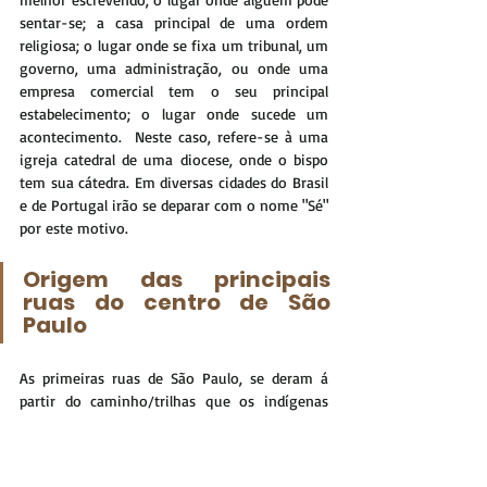
sentar-se; a casa principal de uma ordem 
religiosa; o lugar onde se fixa um tribunal, um 
governo, uma administração, ou onde uma 
empresa comercial tem o seu principal 
estabelecimento; o lugar onde sucede um 
acontecimento.  Neste caso, refere-se à uma 
igreja catedral de uma diocese, onde o bispo 
tem sua cátedra. Em diversas cidades do Brasil 
e de Portugal irão se deparar com o nome "Sé" 
por este motivo.
Origem das principais 
ruas do centro de São 
Paulo
As primeiras ruas de São Paulo, se deram á 
partir do caminho/trilhas que os indígenas 
usavam, chamada em Tupi-Guarani de 
"Peabiru", caminhos que os Bandeirantes e 
Jesuítas também usavam. As vias iniciais 