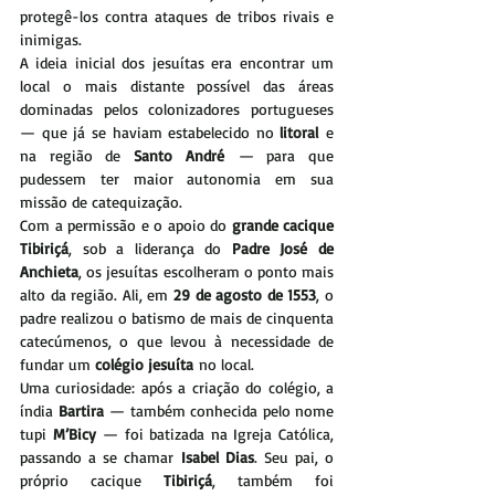
protegê-los contra ataques de tribos rivais e 
inimigas.
A ideia inicial dos jesuítas era encontrar um 
local o mais distante possível das áreas 
dominadas pelos colonizadores portugueses 
— que já se haviam estabelecido no 
litoral
 e 
na região de 
Santo André
 — para que 
pudessem ter maior autonomia em sua 
missão de catequização.
Com a permissão e o apoio do 
grande cacique 
Tibiriçá
, sob a liderança do 
Padre José de 
Anchieta
, os jesuítas escolheram o ponto mais 
alto da região. Ali, em 
29 de agosto de 1553
, o 
padre realizou o batismo de mais de cinquenta 
catecúmenos, o que levou à necessidade de 
fundar um 
colégio jesuíta
 no local.
Uma curiosidade: após a criação do colégio, a 
índia 
Bartira
 — também conhecida pelo nome 
tupi 
M’Bicy
 — foi batizada na Igreja Católica, 
passando a se chamar 
Isabel Dias
. Seu pai, o 
próprio cacique 
Tibiriçá
, também foi 