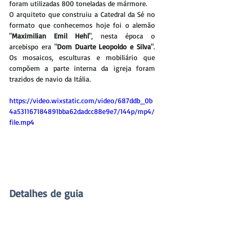
foram utilizadas 800 toneladas de mármore.
O arquiteto que construiu a Catedral da Sé no 
formato que conhecemos hoje foi o alemão 
"
Maximilian Emil Hehl
", nesta época o 
arcebispo era "
Dom Duarte Leopoldo e Silva
". 
Os mosaicos, esculturas e mobiliário que 
compõem a parte interna da igreja foram 
trazidos de navio da Itália. 
https://video.wixstatic.com/video/687ddb_0b
4a531167184891bba62dadcc88e9e7/144p/mp4/
file.mp4
Detalhes de guia