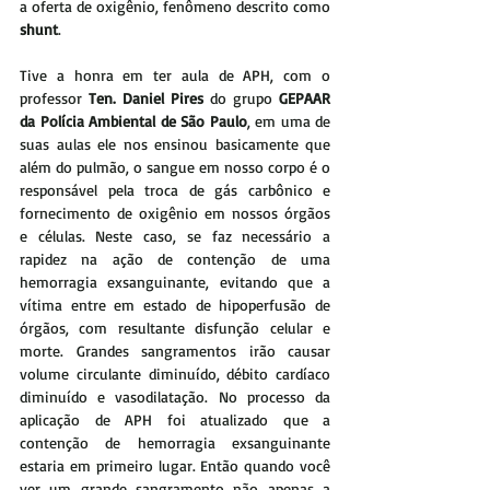
a oferta de oxigênio, fenômeno descrito como 
shunt
.
Tive a honra em ter aula de APH, com o 
professor 
Ten. Daniel Pires
 do grupo 
GEPAAR 
da Polícia Ambiental de São Paulo
, em uma de 
suas aulas ele nos ensinou basicamente que 
além do pulmão, o sangue em nosso corpo é o 
responsável pela troca de gás carbônico e 
fornecimento de oxigênio em nossos órgãos 
e células. Neste caso, se faz necessário a 
rapidez na ação de contenção de uma 
hemorragia exsanguinante, evitando que a 
vítima entre em estado de hipoperfusão de 
órgãos, com resultante disfunção celular e 
morte. Grandes sangramentos irão causar 
volume circulante diminuído, débito cardíaco 
diminuído e vasodilatação. No processo da 
aplicação de APH foi atualizado que a 
contenção de hemorragia exsanguinante 
estaria em primeiro lugar. Então quando você 
ver um grande sangramento não apenas a 