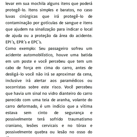
levar em sua mochila alguns itens que poderá 
protegê-lo. Itens simples e baratos, no caso 
luvas cirúrgicas que irá protegê-lo de 
contaminação por gotículas de sangue e itens 
que ajudem na sinalização para indicar o local 
de ajuda ou a proteção da área do acidente. 
EPI´s, EPR´s e EPC´s.
Como exemplo: Seu passageiro sofreu um 
acidente automobilístico, houve uma batida 
em um poste e você percebeu que tem um 
cabo de força em cima do carro, antes de 
desligá-lo você não irá se aproximar da cena, 
inclusive irá alertar aos paramédicos ou 
socorristas sobre este risco. Você percebeu 
que havia um sinal no vidro dianteiro do carro 
parecido com uma teia de aranha, volante do 
carro deformado, é um indício que a vítima 
estava sem cinto de segurança e 
possivelmente terá sofrido traumatismo 
craniano, lesões cervicais e no tórax e 
possivelmente quebra ou lesão no osso do 