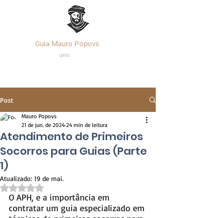
Guia Mauro Popovs
Templa
r.
uno
Post
Mauro Popovs
21 de jun. de 2024
24 min de leitura
Atendimento de Primeiros
Socorros para Guias (Parte
1)
Atualizado:
19 de mai.
Avaliado com NaN de 5 estrelas.
O APH, e a importância em 
contratar um guia especializado em 